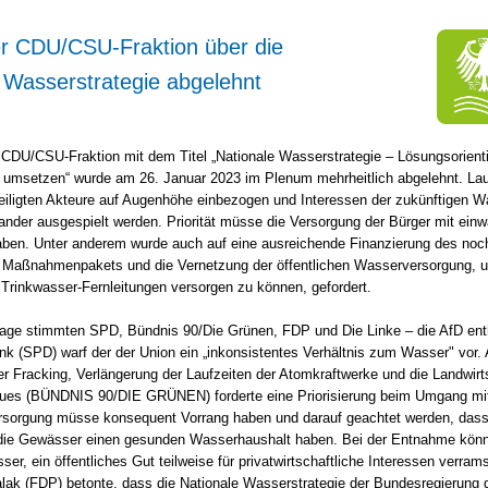
er CDU/CSU-Fraktion über die
 Wasserstrategie abgelehnt
 CDU/CSU-Fraktion mit dem Titel „Nationale Wasserstrategie – Lösungsorientie
v umsetzen“ wurde am 26. Januar 2023 im Plenum mehrheitlich abgelehnt. La
eteiligten Akteure auf Augenhöhe einbezogen und Interessen der zukünftigen 
ander ausgespielt werden. Priorität müsse die Versorgung der Bürger mit ein
aben. Unter anderem wurde auch auf eine ausreichende Finanzierung des noc
 Maßnahmenpakets und die Vernetzung der öffentlichen Wasserversorgung,
Trinkwasser-Fernleitungen versorgen zu können, gefordert.
age stimmten SPD, Bündnis 90/Die Grünen, FDP und Die Linke – die AfD enth
k (SPD) warf der der Union ein „inkonsistentes Verhältnis zum Wasser" vor. 
 er Fracking, Verlängerung der Laufzeiten der Atomkraftwerke und die Landwirts
ues (BÜNDNIS 90/DIE GRÜNEN) forderte eine Priorisierung beim Umgang mi
rsorgung müsse konsequent Vorrang haben und darauf geachtet werden, dass
ie Gewässer einen gesunden Wasserhaushalt haben. Bei der Entnahme könn
er, ein öffentliches Gut teilweise für privatwirtschaftliche Interessen verram
ak (FDP) betonte, dass die Nationale Wasserstrategie der Bundesregierung 