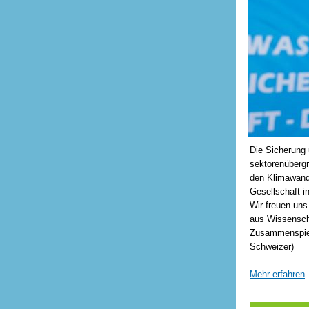
Die Sicherung 
sektorenübergr
den Klimawande
Gesellschaft i
Wir freuen uns
aus Wissenscha
Zusammenspiel
Schweizer)
Mehr erfahren