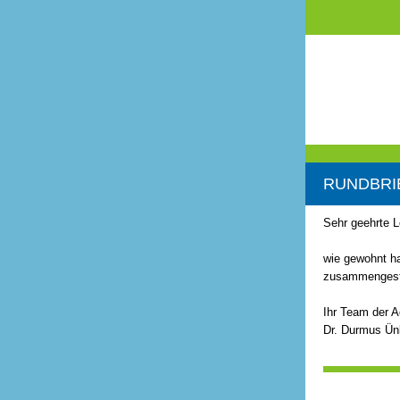
RUNDBRIE
Sehr geehrte L
wie gewohnt ha
zusammengestel
Ihr Team der 
Dr. Durmus Ün