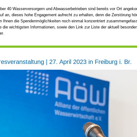
ber 40 Wasserversorgern und Abwasserbetrieben sind bereits vor Ort angek
f an, dieses hohe Engagement aufrecht zu erhalten, denn die Zerstörung hört
n Ihnen die Spendenmöglichkeiten noch einmal konzentriert zusammengefass
e die wichtigsten Informationen, sowie den Link zur Liste der aktuell besonde
er.
sveranstaltung | 27. April 2023 in Freiburg i. Br.