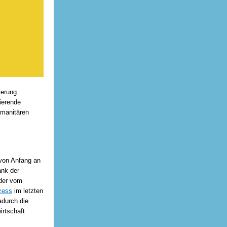
kerung
ierende
umanitären
 von Anfang an
ank der
 der vom
zess
im letzten
adurch die
irtschaft