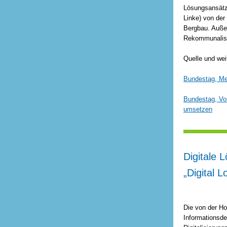
Lösungsansätze
Linke) von der
Bergbau. Auße
Rekommunalisie
Quelle und wei
Bundestag, Me
Bundestag, Vor
umsetzen
Digitale 
„Digital 
Die von der Ho
Informationsde