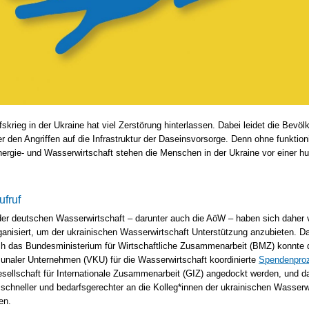
fskrieg in der Ukraine hat viel Zerstörung hinterlassen. Dabei leidet die Bevöl
r den Angriffen auf die Infrastruktur der Daseinsvorsorge. Denn ohne funktion
ergie- und Wasserwirtschaft stehen die Menschen in der Ukraine vor einer h
fruf
er deutschen Wasserwirtschaft – darunter auch die AöW – haben sich daher
nisiert, um der ukrainischen Wasserwirtschaft Unterstützung anzubieten. D
ch das Bundesministerium für Wirtschaftliche Zusammenarbeit (BMZ) konnte
naler Unternehmen (VKU) für die Wasserwirtschaft koordinierte
Spendenpro
esellschaft für Internationale Zusammenarbeit (GIZ) angedockt werden, und d
chneller und bedarfsgerechter an die Kolleg*innen der ukrainischen Wasserw
en.