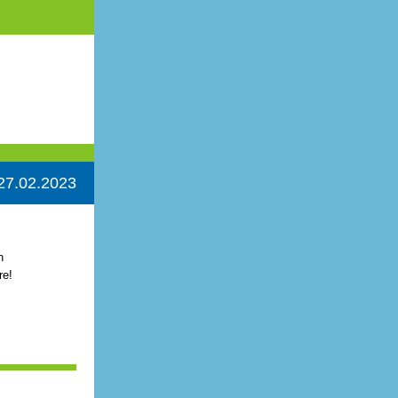
27.02.2023
n
re!