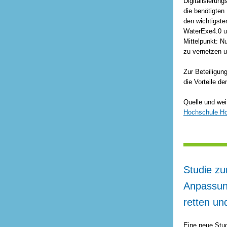
Digitalisierun
die benötigten
den wichtigst
WaterExe4.0 u
Mittelpunkt: N
zu vernetzen u
Zur Beteiligun
die Vorteile de
Quelle und wei
Hochschule Ho
Studie z
Anpassu
retten un
Eine neue Stu