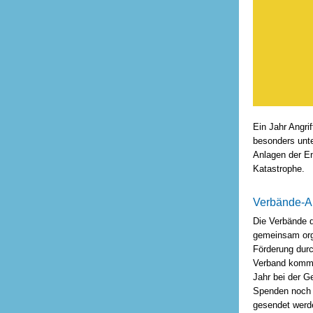
Ein Jahr Angrif
besonders unte
Anlagen der En
Katastrophe.
Verbände-Au
Die Verbände d
gemeinsam orga
Förderung dur
Verband kommu
Jahr bei der G
Spenden noch s
gesendet werd