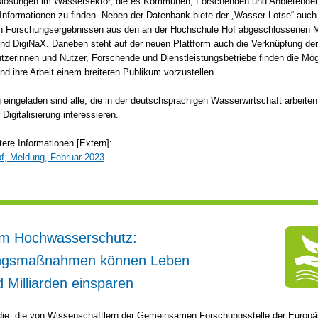
gslösungen im Wassersektor, die es Kommunen, Forschenden und Anbietenden 
 Informationen zu finden. Neben der Datenbank biete der „Wasser-Lotse“ auc
en Forschungsergebnissen aus den an der Hochschule Hof abgeschlossenen 
nd DigiNaX. Daneben steht auf der neuen Plattform auch die Verknüpfung de
utzerinnen und Nutzer, Forschende und Dienstleistungsbetriebe finden die Mög
nd ihre Arbeit einem breiteren Publikum vorzustellen.
g eingeladen sind alle, die in der deutschsprachigen Wasserwirtschaft arbeiten
r Digitalisierung interessieren.
tere Informationen [Extern]:
f, Meldung, Februar 2023
um Hochwasserschutz:
ngsmaßnahmen können Leben
d Milliarden einsparen
die, die von Wissenschaftlern der Gemeinsamen Forschungsstelle der Europä