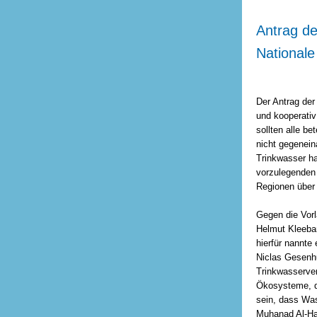
Antrag d
Nationale
Der Antrag der
und kooperati
sollten alle b
nicht gegenein
Trinkwasser h
vorzulegenden
Regionen über 
Gegen die Vorl
Helmut Kleeban
hierfür nannte
Niclas Gesenh
Trinkwasserve
Ökosysteme, d
sein, dass Wass
Muhanad Al-Hal