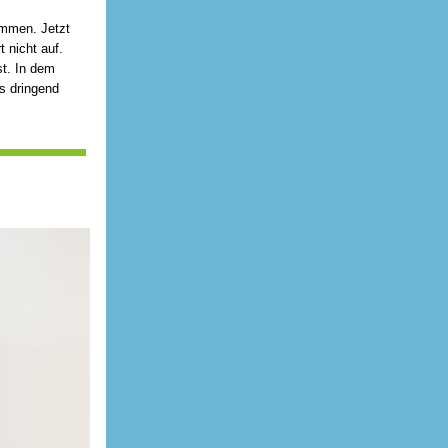
ommen. Jetzt
 nicht auf.
t. In dem
rs dringend