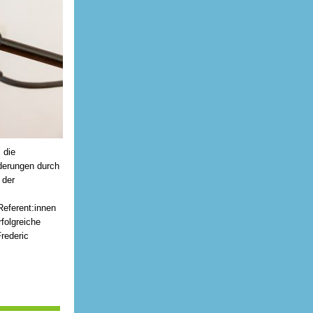
 die
rderungen durch
 der
Referent:innen
folgreiche
rederic