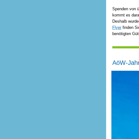
Spenden von ü
kommt es darau
Deshalb wurde
Flyer
finden Si
benötigten Güt
AöW-Jahre