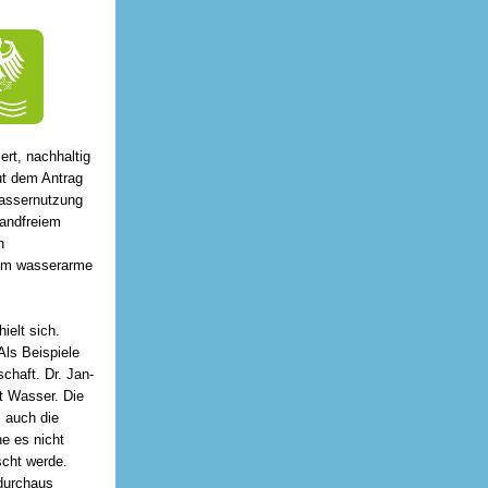
rt, nachhaltig
ut dem Antrag
Wassernutzung
wandfreiem
h
 um wasserarme
ielt sich.
Als Beispiele
chaft. Dr. Jan-
t Wasser. Die
 auch die
e es nicht
scht werde.
durchaus