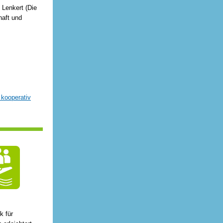
 Lenkert (Die
haft und
 kooperativ
k für