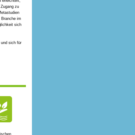
erleichtert,
h Zugang zu
Metastudien
r Branche im
lichkeit sich
 und sich für
ischen