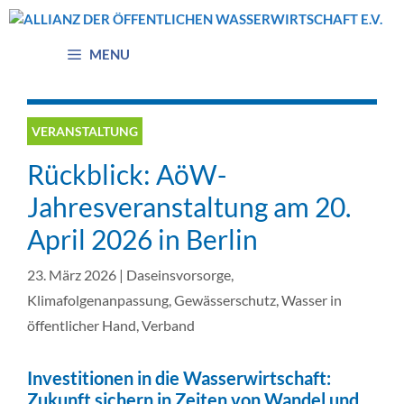
Zum
Inhalt
springen
MENU
VERANSTALTUNG
Rückblick: AöW-
Jahresveranstaltung am 20.
April 2026 in Berlin
23. März 2026
|
Daseinsvorsorge
,
Klimafolgenanpassung
,
Gewässerschutz
,
Wasser in
öffentlicher Hand
,
Verband
Investitionen in die Wasserwirtschaft:
Zukunft sichern in Zeiten von Wandel und