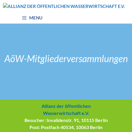
Zum
Inhalt
springen
MENU
AöW-Mitgliederversammlungen
Allianz der öffentlichen
Wasserwirtschaft e.V.
Besucher: Invalidenstr. 91, 10115 Berlin
Post: Postfach 40534, 10063 Berlin