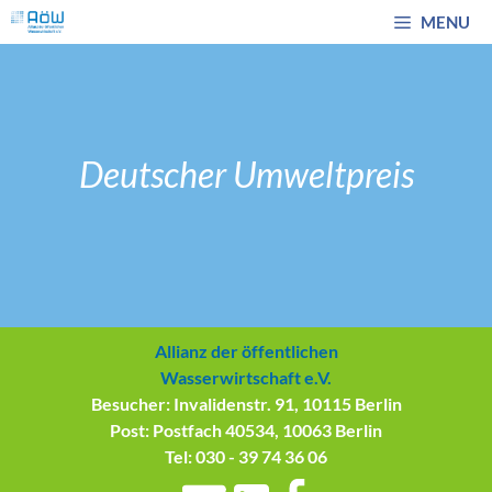
Zum
MENU
Inhalt
springen
Deutscher Umweltpreis
Allianz der öffentlichen
Wasserwirtschaft e.V.
Besucher: Invalidenstr. 91, 10115 Berlin
Post: Postfach 40534, 10063 Berlin
Tel: 030 - 39 74 36 06