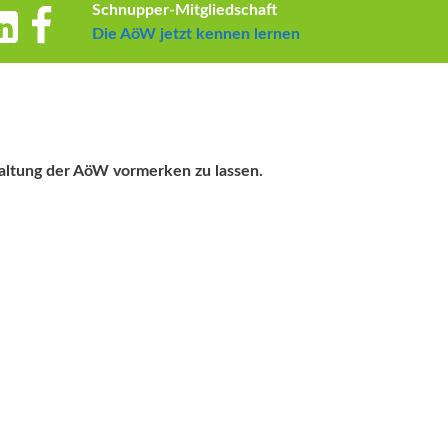
Schnupper-Mitgliedschaft
Die AöW jetzt kennen lernen
staltung der AöW vormerken zu lassen.