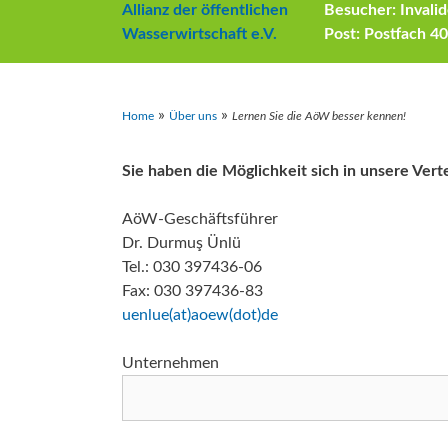
Allianz der öffentlichen
Besucher: Invalid
Aktu
Umw
Wasserwirtschaft e.V.
Post: Postfach 4
Menschenrecht auf Wasser
Aktuelle Beiträge zum Thema
»
»
Home
Über uns
Lernen Sie die AöW besser kennen!
Daseinsvorsorge
Sie haben die Möglichkeit sich in unsere Ver
AöW-Geschäftsführer
Dr. Durmuş Ünlü
Tel.: 030 397436-06
Fax: 030 397436-83
uenlue(at)aoew(dot)de
Unternehmen