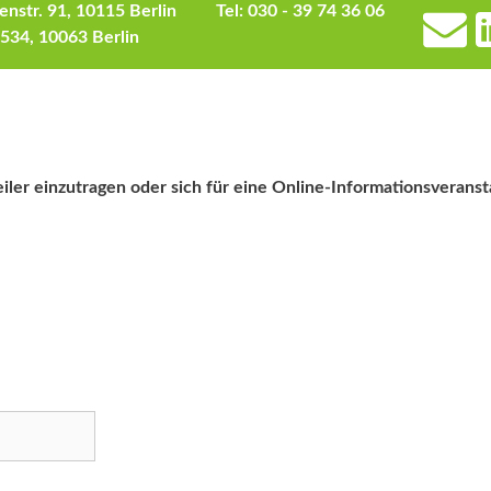
enstr. 91, 10115 Berlin
Tel: 030 - 39 74 36 06
elle Beiträge zum Thema
Aktuelle Beiträge zum Thema
eltschutz
„Best Practice“
0534, 10063 Berlin
teiler einzutragen oder sich für eine Online-Informationsveran