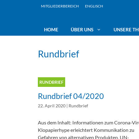
Zum
MITGLIEDERBEREICH
ENGLISCH
Inhalt
springen
HOME
ÜBER UNS
UNSERE T
Rundbrief
Rundbriefe
Wasserwirtschaft in öffentlicher
Präsidium
Vorr
Hand
Veranstaltungen
Landesbeauftra
Gew
RUNDBRIEF
Liberalisierung – Privatisierung:
Nein Danke!
Rundbrief 04/2020
Jahresberichte
Team
Kli
22. April 2020
|
Rundbrief
Rekommunalisierung
Kli
Aus dem Inhalt: Informationen zum Corona-Vir
Interkommunale Zusammenarbeit
Klopapierhype erleichtert Kommunikation zu
Aktu
Gefahren von alternativen Produkten, UN-