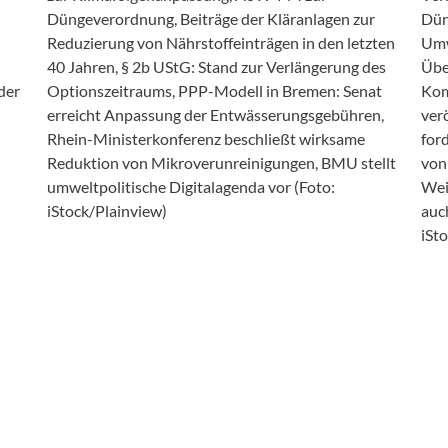
eltschutz
„Best Practice“
Düngeverordnung, Beiträge der Kläranlagen zur
Dün
Reduzierung von Nährstoffeinträgen in den letzten
Umw
40 Jahren, § 2b UStG: Stand zur Verlängerung des
Übe
der
Optionszeitraums, PPP-Modell in Bremen: Senat
Kom
erreicht Anpassung der Entwässerungsgebühren,
ver
Rhein-Ministerkonferenz beschließt wirksame
for
Reduktion von Mikroverunreinigungen, BMU stellt
von
umweltpolitische Digitalagenda vor (Foto:
Wei
iStock/Plainview)
auch
iSt