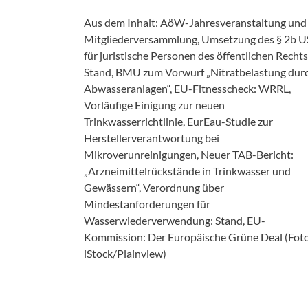
Aus dem Inhalt: AöW-Jahresveranstaltung und
Mitgliederversammlung, Umsetzung des § 2b 
für juristische Personen des öffentlichen Rechts
Stand, BMU zum Vorwurf „Nitratbelastung dur
Abwasseranlagen“, EU-Fitnesscheck: WRRL,
Vorläufige Einigung zur neuen
Trinkwasserrichtlinie, EurEau-Studie zur
Herstellerverantwortung bei
Mikroverunreinigungen, Neuer TAB-Bericht:
„Arzneimittelrückstände in Trinkwasser und
Gewässern“, Verordnung über
Mindestanforderungen für
Wasserwiederverwendung: Stand, EU-
Kommission: Der Europäische Grüne Deal (Foto
iStock/Plainview)