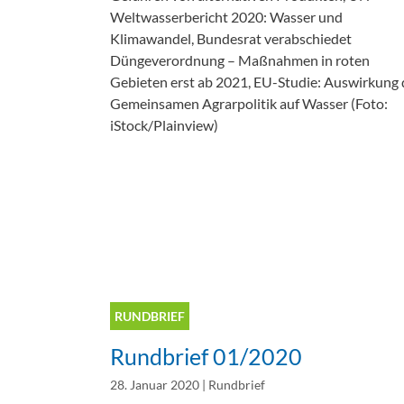
Umw
Weltwasserbericht 2020: Wasser und
Menschenrecht auf Wasser
Klimawandel, Bundesrat verabschiedet
Düngeverordnung – Maßnahmen in roten
Aktuelle Beiträge zum Thema
Gebieten erst ab 2021, EU-Studie: Auswirkung 
Daseinsvorsorge
Gemeinsamen Agrarpolitik auf Wasser (Foto:
iStock/Plainview)
RUNDBRIEF
Rundbrief 01/2020
28. Januar 2020
|
Rundbrief