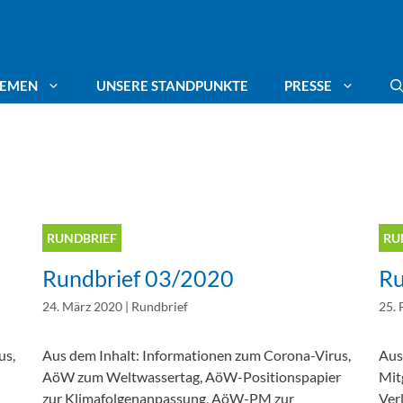
HEMEN
UNSERE STANDPUNKTE
PRESSE
ang für Trinkwasser
Deutscher Umweltpreis
Mitgliederstimmen
gte
ässer schützen
Energiepotenziale
RUNDBRIEF
RU
Rundbrief 03/2020
Ru
mafolgenanpassung
Leitungswasser trinken
24. März 2020
|
Rundbrief
25. 
maschutz
Blue Communities
us,
Aus dem Inhalt: Informationen zum Corona-Virus,
Aus
AöW zum Weltwassertag, AöW-Positionspapier
Mit
elle Beiträge zum Thema
Aktuelle Beiträge zum Thema
zur Klimafolgenanpassung, AöW-PM zur
Ver