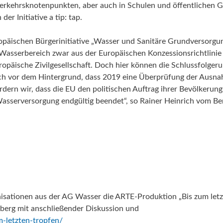
Verkehrsknotenpunkten, aber auch in Schulen und öffentlichen
er Initiative a tip: tap.
opäischen Bürgerinitiative „Wasser und Sanitäre Grundversorgu
Wasserbereich zwar aus der Europäischen Konzessionsrichtlinie
opäische Zivilgesellschaft. Doch hier können die Schlussfolger
„Auch vor dem Hintergrund, dass 2019 eine Überprüfung der Ausn
dern wir, dass die EU den politischen Auftrag ihrer Bevölkerung
 Wasserversorgung endgültig beendet“, so Rainer Heinrich vom Ber
sationen aus der AG Wasser die ARTE-Produktion „Bis zum let
zberg mit anschließender Diskussion und
-letzten-tropfen/