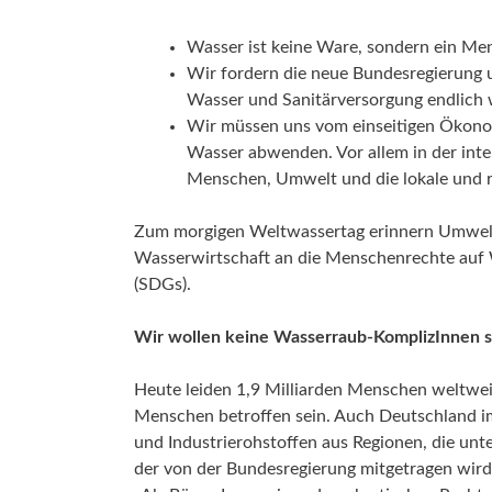
Aktu
Klim
Umw
Wasser ist keine Ware, sondern ein Me
Menschenrecht auf Wasser
Interkommunale Zusammenarbeit
Wir fordern die neue Bundesregierung 
Aktu
Wasser und Sanitärversorgung endlich w
Umw
Aktuelle Beiträge zum Thema
Menschenrecht auf Wasser
Wir müssen uns vom einseitigen Ökonom
Daseinsvorsorge
Wasser abwenden. Vor allem in der in
Menschen, Umwelt und die lokale und r
Aktuelle Beiträge zum Thema
Daseinsvorsorge
Zum morgigen Weltwassertag erinnern Umwelt-
Wasserwirtschaft an die Menschenrechte auf 
(SDGs).
Wir wollen keine Wasserraub-KomplizInnen s
Heute leiden 1,9 Milliarden Menschen weltweit
Menschen betroffen sein. Auch Deutschland im
und Industrierohstoffen aus Regionen, die un
der von der Bundesregierung mitgetragen wir