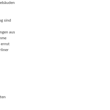
 Gebäuden
ng sind
ungen aus
ahme
 ernst
liner
zten