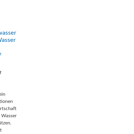
wasser
Wasser
r
f
ein
tionen
rtschaft
f Wasser
ützen.
t