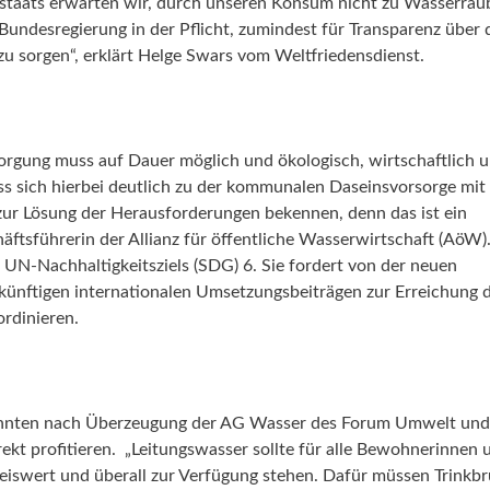
staats erwarten wir, durch unseren Konsum nicht zu Wasserrau
undesregierung in der Pflicht, zumindest für Transparenz über 
u sorgen“, erklärt Helge Swars vom Weltfriedensdienst.
orgung muss auf Dauer möglich und ökologisch, wirtschaftlich u
ss sich hierbei deutlich zu der kommunalen Daseinsvorsorge mit
zur Lösung der Herausforderungen bekennen, denn das ist ein
häftsführerin der Allianz für öffentliche Wasserwirtschaft (AöW).
 UN-Nachhaltigkeitsziels (SDG) 6. Sie fordert von der neuen
ünftigen internationalen Umsetzungsbeiträgen zur Erreichung 
ordinieren.
önnten nach Überzeugung der AG Wasser des Forum Umwelt und
rekt profitieren. „Leitungswasser sollte für alle Bewohnerinnen 
reiswert und überall zur Verfügung stehen. Dafür müssen Trinkb