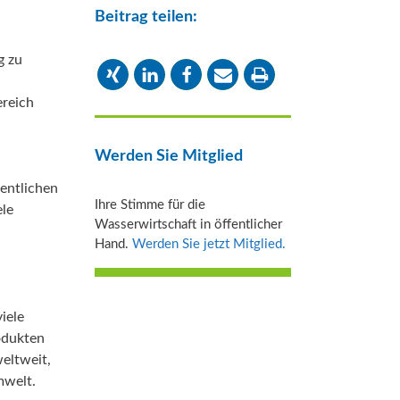
Beitrag teilen:
g zu
ereich
Werden Sie Mitglied
entlichen
Ihre Stimme für die
ele
Wasserwirtschaft in öffentlicher
Hand.
Werden Sie jetzt Mitglied.
iele
odukten
eltweit,
mwelt.