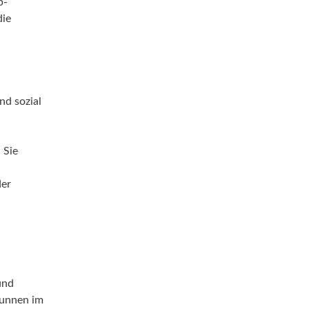
b-
die
nd sozial
 Sie
der
und
runnen im