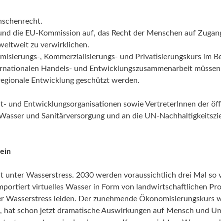
elle Beiträge zum Thema
Aktuelle Beiträge zum Thema
aschutz
Blue Communities
eltschutz
„Best Practice“
nschenrecht.
und die EU-Kommission auf, das Recht der Menschen auf Zugan
elle Beiträge zum Thema
Aktuelle Beiträge zum Thema
eltweit zu verwirklichen.
eltschutz
„Best Practice“
isierungs-, Kommerzialisierungs- und Privatisierungskurs im B
ternationalen Handels- und Entwicklungszusammenarbeit müssen
egionale Entwicklung geschützt werden.
 und Entwicklungsorganisationen sowie VertreterInnen der öff
Wasser und Sanitärversorgung und an die UN-Nachhaltigkeitszi
ein
 unter Wasserstress. 2030 werden voraussichtlich drei Mal so v
portiert virtuelles Wasser in Form von landwirtschaftlichen Pr
ter Wasserstress leiden. Der zunehmende Ökonomisierungskurs w
d, hat schon jetzt dramatische Auswirkungen auf Mensch und U