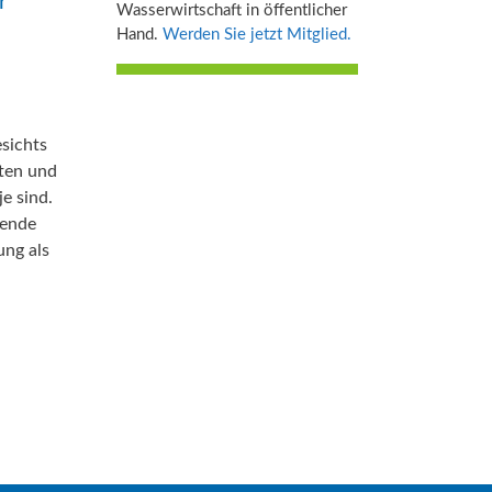
r
Wasserwirtschaft in öffentlicher
Hand.
Werden Sie jetzt Mitglied.
esichts
ten und
e sind.
sende
ung als