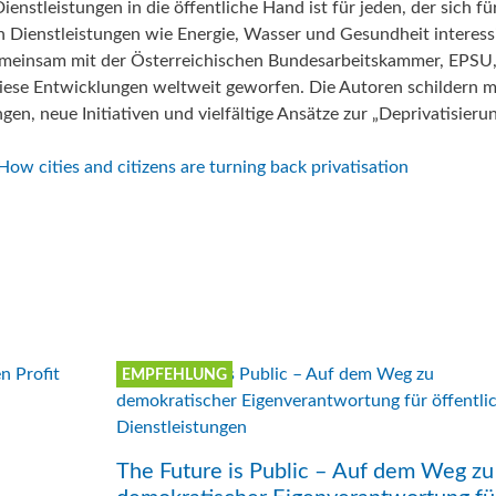
nstleistungen in die öffentliche Hand ist für jeden, der sich fü
elle Beiträge zum Thema
Aktuelle Beiträge zum Thema
aschutz
Blue Communities
eltschutz
„Best Practice“
 Dienstleistungen wie Energie, Wasser und Gesundheit interessi
t gemeinsam mit der Österreichischen Bundesarbeitskammer, EPSU
elle Beiträge zum Thema
Aktuelle Beiträge zum Thema
diese Entwicklungen weltweit geworfen. Die Autoren schildern m
eltschutz
„Best Practice“
en, neue Initiativen und vielfältige Ansätze zur „Deprivatisierun
How cities and citizens are turning back privatisation
EMPFEHLUNG
The Future is Public – Auf dem Weg zu