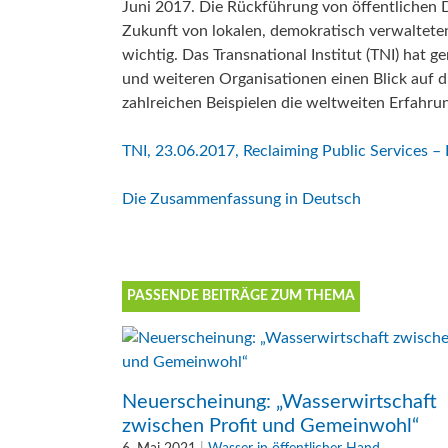
Juni 2017. Die Rückführung von öffentlichen Die
Aktu
Klim
Umw
Zukunft von lokalen, demokratisch verwalteten
Menschenrecht auf Wasser
Interkommunale Zusammenarbeit
wichtig. Das Transnational Institut (TNI) ha
Aktu
und weiteren Organisationen einen Blick auf 
Umw
zahlreichen Beispielen die weltweiten Erfahrung
Aktuelle Beiträge zum Thema
Menschenrecht auf Wasser
Daseinsvorsorge
TNI, 23.06.2017, Reclaiming Public Services – 
Aktuelle Beiträge zum Thema
Daseinsvorsorge
Die Zusammenfassung in Deutsch
PASSENDE BEITRÄGE ZUM THEMA
Neuerscheinung: „Wasserwirtschaft
zwischen Profit und Gemeinwohl“