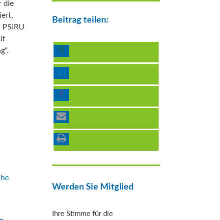
r die
ert,
Beitrag teilen:
, PSIRU
it
g“.
Werden Sie Mitglied
Ihre Stimme für die