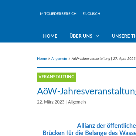
Zum
Inhalt
MITGLIEDERBEREICH
ENGLISCH
springen
HOME
ÜBER UNS
UNSERE T
»
»
Home
Allgemein
AöW-Jahresveranstaltung | 27. April 2023 i
Rundbriefe
Wasserwirtschaft in öffentlicher
Präsidium
Vorr
Hand
VERANSTALTUNG
Veranstaltungen
Landesbeauftr
Gew
AöW-Jahresveranstaltung |
Liberalisierung – Privatisierung:
Nein Danke!
22. März 2023
|
Allgemein
Jahresberichte
Team
Kli
Rekommunalisierung
Klim
Allianz der öffentlic
Brücken für die Belange des Wasse
Interkommunale Zusammenarbeit