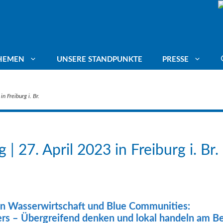
HEMEN
UNSERE STANDPUNKTE
PRESSE
n Freiburg i. Br.
ang für Trinkwasser
Deutscher Umweltpreis
Mitgliederstimmen
agte
ässer schützen
Energiepotenziale
 27. April 2023 in Freiburg i. Br.
mafolgenanpassung
Leitungswasser trinken
aschutz
Blue Communities
hen Wasserwirtschaft und Blue Communities:
rs – Übergreifend denken und lokal handeln
am Be