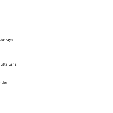
Zähringer
Jutta Lenz
lder