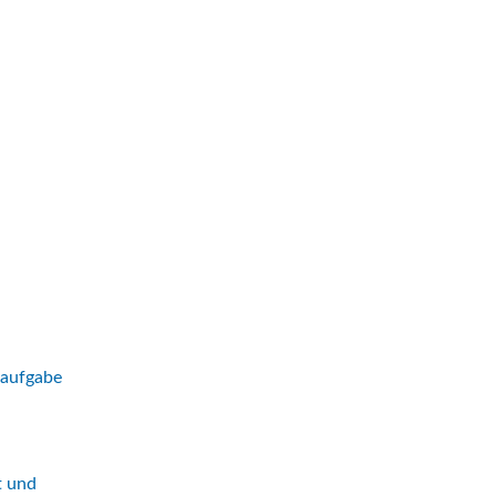
saufgabe
t und