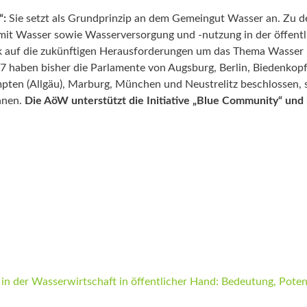
“:
Sie setzt als Grundprinzip an dem Gemeingut Wasser an. Zu d
mit Wasser sowie Wasserversorgung und -nutzung in der öffentl
k auf die zukünftigen Herausforderungen um das Thema Wasser
 haben bisher die Parlamente von Augsburg, Berlin, Biedenkopf
pten (Allgäu), Marburg, München und Neustrelitz beschlossen, 
nnen.
Die AöW unterstützt die Initiative „Blue Community“ un
18:00 Uhr mit anschließendem Get-Togethe
y-Noether-Straße 2, 79110 Freiburg i. 
 der Wasserwirtschaft in öffentlicher Hand: Bedeutung, Poten