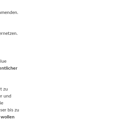
ehmenden.
ernetzen.
Blue
ntlicher
t zu
er und
ie
er bis zu
 wollen