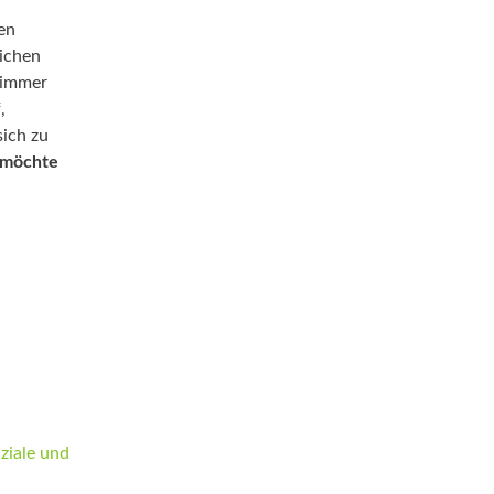
en
ichen
 immer
,
sich zu
d möchte
r
Br.
ziale und