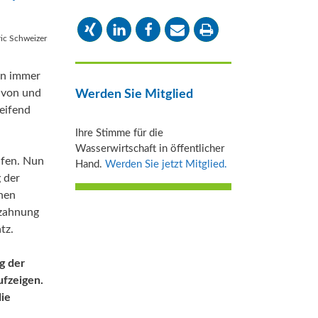
ric Schweizer
en immer
 von und
Werden Sie Mitglied
eifend
Ihre Stimme für die
Wasserwirtschaft in öffentlicher
ufen. Nun
Hand.
Werden Sie jetzt Mitglied.
 der
nnen
rzahnung
tz.
g der
ufzeigen.
die