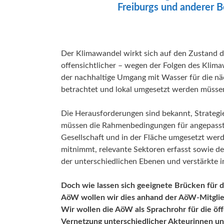
Aktu
Freiburgs und anderer B
Umw
Menschenrecht auf Wasser
Aktuelle Beiträge zum Thema
Der Klimawandel wirkt sich auf den Zustand 
Daseinsvorsorge
offensichtlicher – wegen der Folgen des Klim
der nachhaltige Umgang mit Wasser für die nä
betrachtet und lokal umgesetzt werden müsse
Die Herausforderungen sind bekannt, Strategie
müssen die Rahmenbedingungen für angepasste
Gesellschaft und in der Fläche umgesetzt werd
mitnimmt, relevante Sektoren erfasst sowie d
der unterschiedlichen Ebenen und verstärkte i
Doch wie lassen sich geeignete Brücken für d
AöW wollen wir dies anhand der AöW-Mitglied
Wir wollen die AöW als Sprachrohr für die öf
Vernetzung unterschiedlicher Akteurinnen u