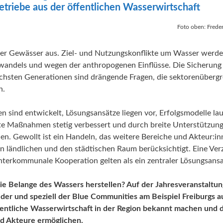
elle Beiträge zum Thema
Aktuelle Beiträge zum Thema
etriebe aus der öffentlichen Wasserwirtschaft
eltschutz
„Best Practice“
Foto oben: Frede
der Gewässer aus. Ziel- und Nutzungskonflikte um Wasser werd
awandels und wegen der anthropogenen Einflüsse. Die Sicherung
chsten Generationen sind drängende Fragen, die sektorenübergr
n.
n sind entwickelt, Lösungsansätze liegen vor, Erfolgsmodelle la
 Maßnahmen stetig verbessert und durch breite Unterstützung
en. Gewollt ist ein Handeln, das weitere Bereiche und Akteur:i
en ländlichen und den städtischen Raum berücksichtigt. Eine Ve
nterkommunale Kooperation gelten als ein zentraler Lösungsansa
ie Belange des Wassers herstellen? Auf der Jahresveranstaltun
er und speziell der Blue Communities am Beispiel Freiburgs a
fentliche Wasserwirtschaft in der Region bekannt machen und 
nd Akteure ermöglichen.