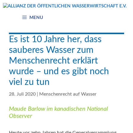
Zum
Inhalt
springen
MENU
Es ist 10 Jahre her, dass
sauberes Wasser zum
Menschenrecht erklärt
wurde – und es gibt noch
viel zu tun
28. Juli 2020
|
Menschenrecht auf Wasser
Maude Barlow im kanadischen National
Observer
Heute vor zehn Jahren hat die Generalversammlung