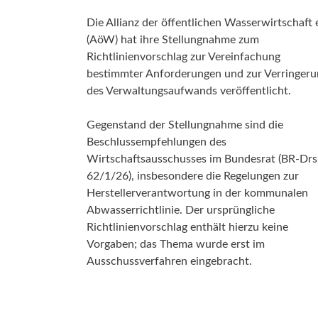
Aktu
Umw
Die Allianz der öffentlichen Wasserwirtschaft e
Menschenrecht auf Wasser
(AöW) hat ihre Stellungnahme zum
Richtlinienvorschlag zur Vereinfachung
bestimmter Anforderungen und zur Verringeru
Aktuelle Beiträge zum Thema
Daseinsvorsorge
des Verwaltungsaufwands veröffentlicht.
Gegenstand der Stellungnahme sind die
Beschlussempfehlungen des
Wirtschaftsausschusses im Bundesrat (BR-Drs
62/1/26), insbesondere die Regelungen zur
Herstellerverantwortung in der kommunalen
Abwasserrichtlinie. Der ursprüngliche
Richtlinienvorschlag enthält hierzu keine
Vorgaben; das Thema wurde erst im
Ausschussverfahren eingebracht.