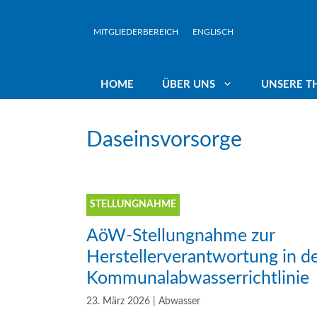
Zum
Inhalt
MITGLIEDERBEREICH
ENGLISCH
springen
HOME
ÜBER UNS
UNSERE T
Daseinsvorsorge
Rundbriefe
Wasserwirtschaft in öffentlicher
Präsidium
Vorr
Hand
Veranstaltungen
Landesbeauftr
Gew
STELLUNGNAHME
Liberalisierung – Privatisierung:
Nein Danke!
AöW-Stellungnahme zur
Jahresberichte
Team
Kli
Herstellerverantwortung in d
Rekommunalisierung
Kommunalabwasserrichtlinie
Klim
23. März 2026
|
Abwasser
Interkommunale Zusammenarbeit