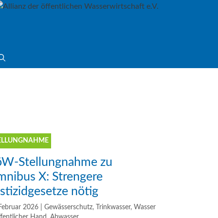
ELLUNGNAHME
W-Stellungnahme zu
nibus X: Strengere
stizidgesetze nötig
Februar 2026
|
Gewässerschutz
,
Trinkwasser
,
Wasser
ffentlicher Hand
,
Abwasser