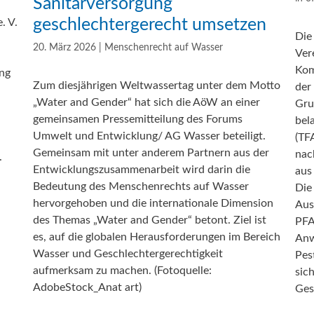
Sanitärversorgung
elle Beiträge zum Thema
Aktuelle Beiträge zum Thema
eltschutz
„Best Practice“
geschlechtergerecht umsetzen
. V.
Die
20. März 2026
|
Menschenrecht auf Wasser
Ver
Kom
ng
Zum diesjährigen Weltwassertag unter dem Motto
der
„Water and Gender“ hat sich die AöW an einer
Gru
gemeinsamen Pressemitteilung des Forums
bel
Umwelt und Entwicklung/ AG Wasser beteiligt.
(TF
Gemeinsam mit unter anderem Partnern aus der
nac
.
Entwicklungszusammenarbeit wird darin die
aus
Bedeutung des Menschenrechts auf Wasser
Die
hervorgehoben und die internationale Dimension
Aus
des Themas „Water and Gender“ betont. Ziel ist
PFA
es, auf die globalen Herausforderungen im Bereich
Anw
Wasser und Geschlechtergerechtigkeit
Pes
aufmerksam zu machen. (Fotoquelle:
sic
AdobeStock_Anat art)
Ges