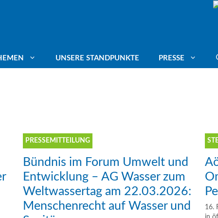
HEMEN
UNSERE STANDPUNKTE
PRESSE
ang für Trinkwasser
Deutscher Umweltpreis
Mitgliederstimmen
agte
ässer schützen
Energiepotenziale
PRESSEMITTEILUNG
ST
Bündnis im Forum Umwelt und
Aö
mafolgenanpassung
Leitungswasser trinken
er
Entwicklung – AG Wasser zum
Om
Weltwassertag am 22.03.2026:
Pe
aschutz
Blue Communities
Menschenrecht auf Wasser und
16. 
in ö