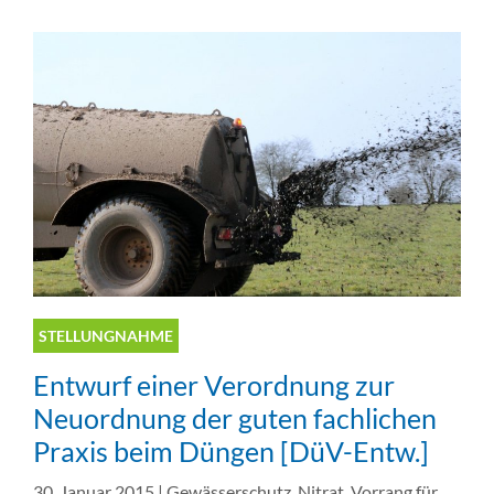
STELLUNGNAHME
Entwurf einer Verordnung zur
Neuordnung der guten fachlichen
Praxis beim Düngen [DüV-Entw.]
30. Januar 2015
|
Gewässerschutz
,
Nitrat
,
Vorrang für