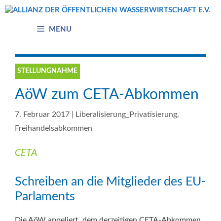
Zum
Inhalt
springen
MENU
STELLUNGNAHME
AöW zum CETA-Abkommen
7. Februar 2017
|
Liberalisierung_Privatisierung
,
Freihandelsabkommen
CETA
Schreiben an die Mitglieder des EU-
Parlaments
Die AöW appeliert, dem derzeitigen CETA-Abkommen