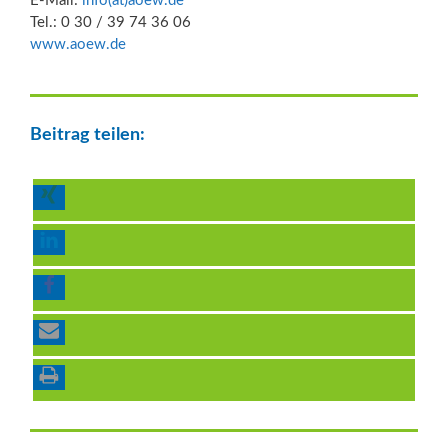
E-Mail:
info(at)aoew.de
Tel.: 0 30 / 39 74 36 06
www.aoew.de
Beitrag teilen: