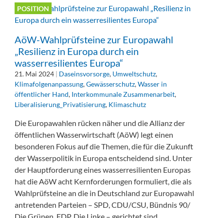
POSITION
AöW-Wahlprüfsteine zur Europawahl
„Resilienz in Europa durch ein
wasserresilientes Europa“
21. Mai 2024
|
Daseinsvorsorge
,
Umweltschutz
,
Klimafolgenanpassung
,
Gewässerschutz
,
Wasser in
öffentlicher Hand
,
Interkommunale Zusammenarbeit
,
Liberalisierung_Privatisierung
,
Klimaschutz
Die Europawahlen rücken näher und die Allianz der
öffentlichen Wasserwirtschaft (AöW) legt einen
besonderen Fokus auf die Themen, die für die Zukunft
der Wasserpolitik in Europa entscheidend sind. Unter
der Hauptforderung eines wasserresilienten Europas
hat die AöW acht Kernforderungen formuliert, die als
Wahlprüfsteine an die in Deutschland zur Europawahl
antretenden Parteien – SPD, CDU/CSU, Bündnis 90/
Die Grünen, FDP, Die Linke – gerichtet sind.