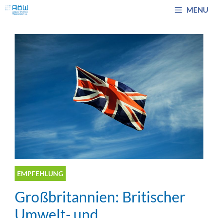
Zum
MENU
Inhalt
springen
EMPFEHLUNG
Großbritannien: Britischer
Umwelt- und