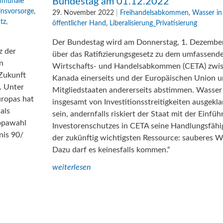
Bundestag am 01.12.2022
mmunale
insvorsorge
,
29. November 2022
|
Freihandelsabkommen
,
Wasser in
tz
,
öffentlicher Hand
,
Liberalisierung_Privatisierung
Der Bundestag wird am Donnerstag, 1. Dezembe
z der
über das Ratifizierungsgesetz zu dem umfassend
n
Wirtschafts- und Handelsabkommen (CETA) zwi
 Zukunft
Kanada einerseits und der Europäischen Union u
. Unter
Mitgliedstaaten andererseits abstimmen. Wasse
uropas hat
insgesamt von Investitionsstreitigkeiten ausgek
als
sein, andernfalls riskiert der Staat mit der Einfü
ropawahl
Investorenschutzes in CETA seine Handlungsfähig
nis 90/
der zukünftig wichtigsten Ressource: sauberes W
Dazu darf es keinesfalls kommen.“
weiterlesen