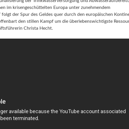
nalisierung der Trinkwasserversorgung und Abwasseraufbereitu
elle Beiträge zum Thema
Aktuelle Beiträge zum Thema
men im krisengeschüttelten Europa unter zunehmendem
eltschutz
„Best Practice“
n“ folgt der Spur des Geldes quer durch den europäischen Kontin
offenbart den stillen Kampf um die überlebenswichtigste Ressou
sführerin Christa Hecht.