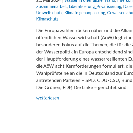
21. Mai 2024
|
Wasser in öffentlicher Hand
,
Interko
Zusammenarbeit
,
Liberalisierung_Privatisierung
,
Dase
Umweltschutz
,
Klimafolgenanpassung
,
Gewässerschu
Klimaschutz
Die Europawahlen rücken näher und die Allian
öffentlichen Wasserwirtschaft (AöW) legt eine
besonderen Fokus auf die Themen, die für die
der Wasserpolitik in Europa entscheidend sind
der Hauptforderung eines wasserresilienten E
die AöW acht Kernforderungen formuliert, die 
Wahlprüfsteine an die in Deutschland zur Eu
antretenden Parteien – SPD, CDU/CSU, Bünd
Die Grünen, FDP, Die Linke – gerichtet sind.
weiterlesen