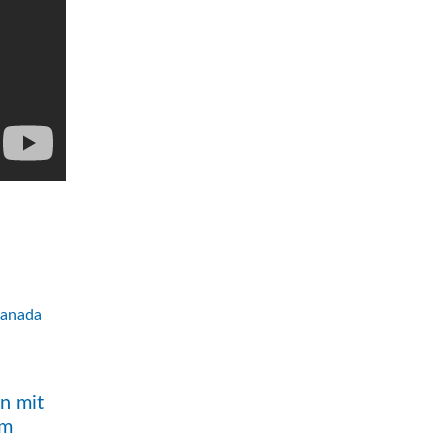
n mit
im