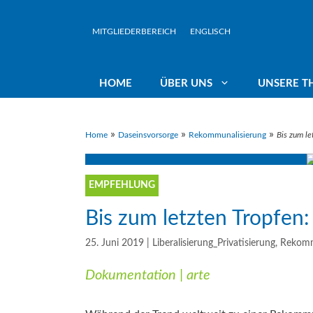
Zum
Inhalt
MITGLIEDERBEREICH
ENGLISCH
springen
HOME
ÜBER UNS
UNSERE T
»
»
»
Home
Daseinsvorsorge
Rekommunalisierung
Bis zum le
Rundbriefe
Wasserwirtschaft in öffentlicher
Präsidium
Vorr
Hand
EMPFEHLUNG
Veranstaltungen
Landesbeauftr
Gew
Liberalisierung – Privatisierung:
Bis zum letzten Tropfen
Nein Danke!
Jahresberichte
Team
Kli
25. Juni 2019
|
Liberalisierung_Privatisierung
,
Rekomm
Rekommunalisierung
Dokumentation | arte
Klim
Interkommunale Zusammenarbeit