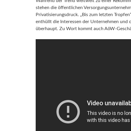
Während der Trend weltweit zu einer Rekommu
Aktu
stehen die öffentlichen Versorgungsunterneh
Umw
Menschenrecht auf Wasser
Privatisierungsdruck. „Bis zum letzten Tropfe
enthüllt die Interessen der Unternehmen und 
überhaupt. Zu Wort kommt auch AöW-Geschäft
Aktuelle Beiträge zum Thema
Daseinsvorsorge