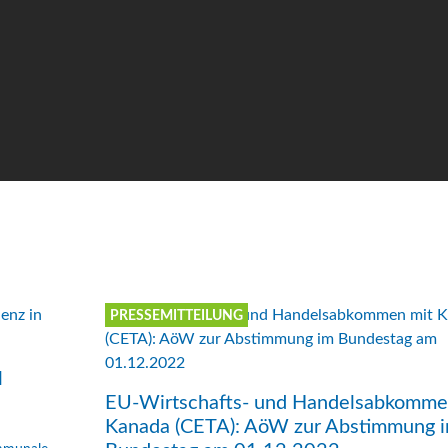
PRESSEMITTEILUNG
l
EU-Wirtschafts- und Handelsabkomme
Kanada (CETA): AöW zur Abstimmung 