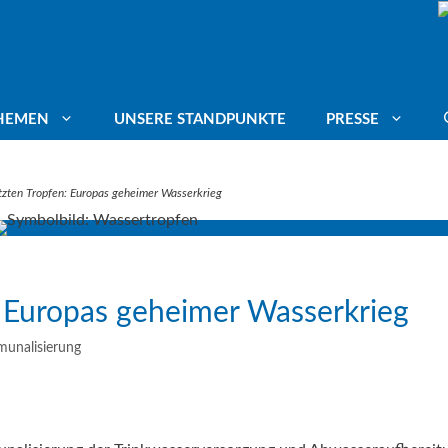
HEMEN
UNSERE STANDPUNKTE
PRESSE
tzten Tropfen: Europas geheimer Wasserkrieg
ang für Trinkwasser
Deutscher Umweltpreis
Mitgliederstimmen
agte
ässer schützen
Energiepotenziale
: Europas geheimer Wasserkrieg
mafolgenanpassung
Leitungswasser trinken
unalisierung
aschutz
Blue Communities