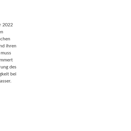
r 2022
en
schen
nd ihren
r muss
lammert
hrung des
keit bei
asser.