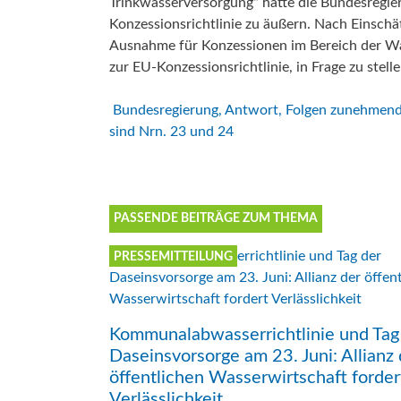
Trinkwasserversorgung“ hatte die Bundesregie
Aktu
Konzessionsrichtlinie zu äußern. Nach Einschät
Umw
Menschenrecht auf Wasser
Ausnahme für Konzessionen im Bereich der Was
zur EU-Konzessionsrichtlinie, in Frage zu stelle
Aktuelle Beiträge zum Thema
Bundesregierung, Antwort, Folgen zunehmende
Daseinsvorsorge
sind Nrn. 23 und 24
PASSENDE BEITRÄGE ZUM THEMA
PRESSEMITTEILUNG
Kommunalabwasserrichtlinie und Tag
Daseinsvorsorge am 23. Juni: Allianz 
öffentlichen Wasserwirtschaft forder
Verlässlichkeit