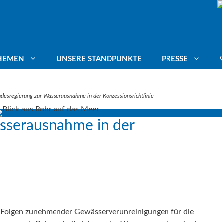
HEMEN
UNSERE STANDPUNKTE
PRESSE
desregierung zur Wasserausnahme in der Konzessionsrichtlinie
ang für Trinkwasser
Deutscher Umweltpreis
Mitgliederstimmen
sserausnahme in der
agte
ässer schützen
Energiepotenziale
mafolgenanpassung
Leitungswasser trinken
aschutz
Blue Communities
„Folgen zunehmender Gewässerverunreinigungen für die