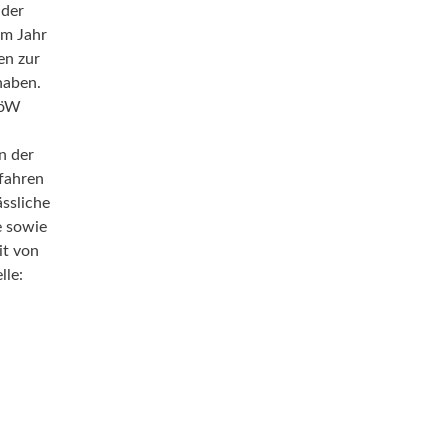
 der
em Jahr
en zur
haben.
 AöW
n der
rfahren
ässliche
e sowie
it von
lle: