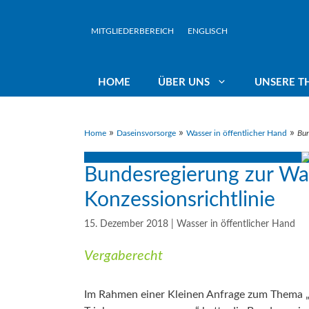
Zum
Inhalt
MITGLIEDERBEREICH
ENGLISCH
springen
HOME
ÜBER UNS
UNSERE T
»
»
»
Home
Daseinsvorsorge
Wasser in öffentlicher Hand
Bun
Rundbriefe
Wasserwirtschaft in öffentlicher
Präsidium
Vorr
Hand
Bundesregierung zur Wa
Konzessionsrichtlinie
Veranstaltungen
Landesbeauftr
Gew
Liberalisierung – Privatisierung:
Nein Danke!
15. Dezember 2018
|
Wasser in öffentlicher Hand
Jahresberichte
Team
Kli
Vergaberecht
Rekommunalisierung
Klim
Im Rahmen einer Kleinen Anfrage zum Thema 
Interkommunale Zusammenarbeit