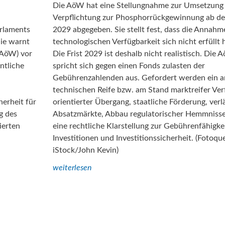
Die AöW hat eine Stellungnahme zur Umsetzung
Verpflichtung zur Phosphorrückgewinnung ab d
arlaments
2029 abgegeben. Sie stellt fest, dass die Annahm
ie warnt
technologischen Verfügbarkeit sich nicht erfüllt 
 (AöW) vor
Die Frist 2029 ist deshalb nicht realistisch. Die
ntliche
spricht sich gegen einen Fonds zulasten der
Gebührenzahlenden aus. Gefordert werden ein a
technischen Reife bzw. am Stand marktreifer Ve
erheit für
orientierter Übergang, staatliche Förderung, verl
g des
Absatzmärkte, Abbau regulatorischer Hemmniss
ierten
eine rechtliche Klarstellung zur Gebührenfähigke
Investitionen und Investitionssicherheit. (Fotoque
iStock/John Kevin)
weiterlesen