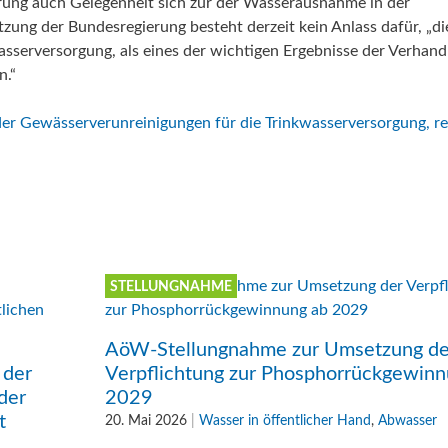
rung auch Gelegenheit sich zur der Wasserausnahme in der
elle Beiträge zum Thema
Aktuelle Beiträge zum Thema
zung der Bundesregierung besteht derzeit kein Anlass dafür, „di
eltschutz
„Best Practice“
serversorgung, als eines der wichtigen Ergebnisse der Verhan
n.“
r Gewässerverunreinigungen für die Trinkwasserversorgung, re
STELLUNGNAHME
AöW-Stellungnahme zur Umsetzung de
 der
Verpflichtung zur Phosphorrückgewinn
der
2029
t
20. Mai 2026
|
Wasser in öffentlicher Hand
,
Abwasser