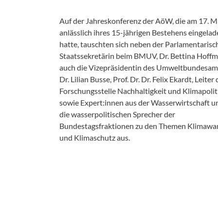
Aktu
Umw
Auf der Jahreskonferenz der AöW, die am 17. M
Menschenrecht auf Wasser
anlässlich ihres 15-jährigen Bestehens eingela
hatte, tauschten sich neben der Parlamentarisc
Aktuelle Beiträge zum Thema
Staatssekretärin beim BMUV, Dr. Bettina Hoff
Daseinsvorsorge
auch die Vizepräsidentin des Umweltbundesam
Dr. Lilian Busse, Prof. Dr. Dr. Felix Ekardt, Leiter 
Forschungsstelle Nachhaltigkeit und Klimapolit
sowie Expert:innen aus der Wasserwirtschaft u
die wasserpolitischen Sprecher der
Bundestagsfraktionen zu den Themen Klimawa
und Klimaschutz aus.