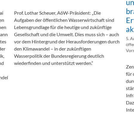
un
elle Beiträge zum Thema
Aktuelle Beiträge zum Thema
eltschutz
„Best Practice“
br
ai
Prof. Lothar Scheuer, AöW-Präsident: „Die
Er
den
Aufgaben der öffentlichen Wasserwirtschaft sind
hen
Lebensgrundlage für die heutige und zukünftige
ak
mann
Gesellschaft und die Umwelt. Dies muss sich – auch
5. A
tes
vor dem Hintergrund der Herausforderungen durch
öffe
der
den Klimawandel – in der zukünftigen
Vorr
ik,
Wasserpolitik der Bundesregierung deutlich
nd
wiederfinden und unterstützt werden.“
Zen
für
ndel
dur
stä
Inf
Daz
Int