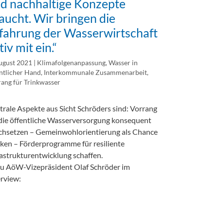
d nachhaltige Konzepte
aucht. Wir bringen die
fahrung der Wasserwirtschaft
tiv mit ein.“
ugust 2021
|
Klimafolgenanpassung
,
Wasser in
ntlicher Hand
,
Interkommunale Zusammenarbeit
,
ang für Trinkwasser
trale Aspekte aus Sicht Schröders sind: Vorrang
 die öffentliche Wasserversorgung konsequent
chsetzen – Gemeinwohlorientierung als Chance
rken – Förderprogramme für resiliente
rastrukturentwicklung schaffen.
u AöW-Vizepräsident Olaf Schröder im
erview: